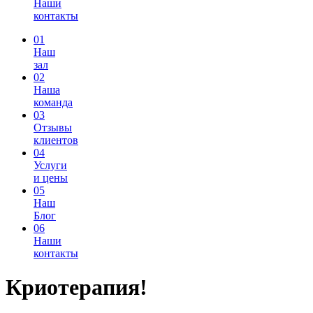
Наши
контакты
01
Наш
зал
02
Наша
команда
03
Отзывы
клиентов
04
Услуги
и цены
05
Наш
Блог
06
Наши
контакты
Криотерапия!