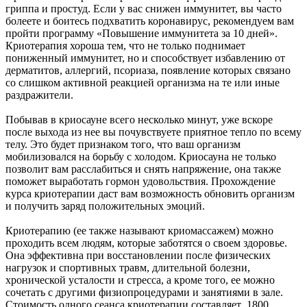
гриппа и простуд. Если у вас снижен иммунитет, вы часто
болеете и боитесь подхватить коронавирус, рекомендуем вам
пройти программу «Повышение иммунитета за 10 дней».
Криотерапия хороша тем, что не только поднимает
пониженный иммунитет, но и способствует избавлению от
дерматитов, аллергий, псориаза, появление которых связано
со слишком активной реакцией организма на те или иные
раздражители.
Побывав в криосауне всего несколько минут, уже вскоре
после выхода из нее вы почувствуете приятное тепло по всему
телу. Это будет признаком того, что ваш организм
мобилизовался на борьбу с холодом. Криосауна не только
позволит вам расслабиться и снять напряжение, она также
поможет выработать гормон удовольствия. Прохождение
курса криотерапии даст вам возможность обновить организм
и получить заряд положительных эмоций.
Криотерапию (ее также называют криомассажем) можно
проходить всем людям, которые заботятся о своем здоровье.
Она эффективна при восстановлении после физических
нагрузок и спортивных травм, длительной болезни,
хронической усталости и стресса, а кроме того, ее можно
сочетать с другими физиопроцедурами и занятиями в зале.
Стоимость одного сеанса криотерапии составляет 1800