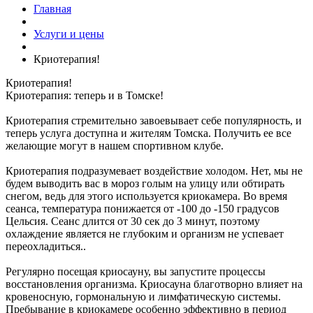
Главная
Услуги и цены
Криотерапия!
Криотерапия!
Криотерапия: теперь и в Томске!
Криотерапия стремительно завоевывает себе популярность, и
теперь услуга доступна и жителям Томска. Получить ее все
желающие могут в нашем спортивном клубе.
Криотерапия подразумевает воздействие холодом. Нет, мы не
будем выводить вас в мороз голым на улицу или обтирать
снегом, ведь для этого используется криокамера. Во время
сеанса, температура понижается от -100 до -150 градусов
Цельсия. Сеанс длится от 30 сек до 3 минут, поэтому
охлаждение является не глубоким и организм не успевает
переохладиться..
Регулярно посещая криосауну, вы запустите процессы
восстановления организма. Криосауна благотворно влияет на
кровеносную, гормональную и лимфатическую системы.
Пребывание в криокамере особенно эффективно в период