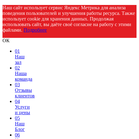
Наш сайт использует сервис Яндекс Метрика для анализа
поведения пользователей и улучшения работы ресурса. Также
использует cookie для хранения данных. Продолжая
использовать сайт, вы даёте своё согласие на работу с этими
файлами.
Подробнее
ОК
01
Наш
зал
02
Наша
команда
03
Отзывы
клиентов
04
Услуги
и цены
05
Наш
Блог
06